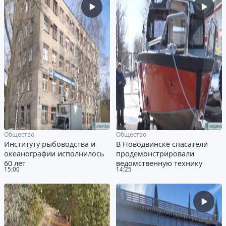
Общество
Общество
Институту рыбоводства и
В Новодвинске спасатели
океанографии исполнилось
продемонстрировали
60 лет
ведомственную технику
15:00
14:25