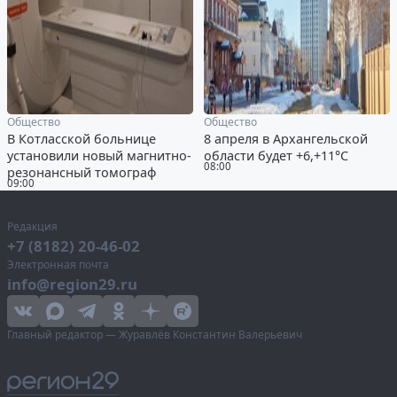
Общество
Общество
В Котласской больнице
8 апреля в Архангельской
установили новый магнитно-
области будет +6,+11°С
08:00
резонансный томограф
09:00
Редакция
+7 (8182) 20-46-02
Электронная почта
info@region29.ru
Главный редактор — Журавлёв Константин Валерьевич