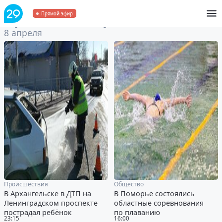
Архив
за 8 апреля 2023
Прямой эфир
8 апреля
Происшествия
Общество
В Архангельске в ДТП на
В Поморье состоялись
Ленинградском проспекте
областные соревнования
пострадал ребёнок
по плаванию
23:15
16:00