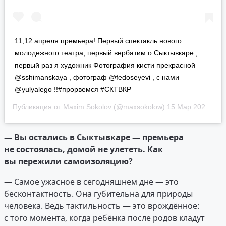
11,12 апреля премьера! Первый спектакль нового
молодежного театра, первый вербатим о Сыктывкаре ,
первый раз я художник Фотография кисти прекрасной
@sshimanskaya , фотограф @fedoseyevi , с нами
@yulyalego !!#прорвемся #СКТВКР
Публикация от
Maxim Sokolov
(@maxsokolow)
15 Мар 2020 в 8:09 PDT
— Вы остались в Сыктывкаре — премьера
не состоялась, домой не улететь. Как
вы пережили самоизоляцию?
— Самое ужасное в сегодняшнем дне — это
бесконтактность. Она губительна для природы
человека. Ведь тактильность — это врождённое:
с того момента, когда ребёнка после родов кладут