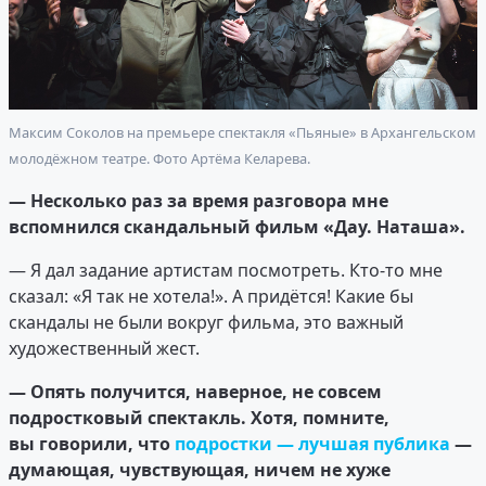
Максим Соколов на премьере спектакля «Пьяные» в Архангельском
молодёжном театре. Фото Артёма Келарева.
— Несколько раз за время разговора мне
вспомнился скандальный фильм «Дау. Наташа».
— Я дал задание артистам посмотреть. Кто-то мне
сказал: «Я так не хотела!». А придётся! Какие бы
скандалы не были вокруг фильма, это важный
художественный жест.
— Опять получится, наверное, не совсем
подростковый спектакль. Хотя, помните,
вы говорили, что
подростки — лучшая публика
—
думающая, чувствующая, ничем не хуже