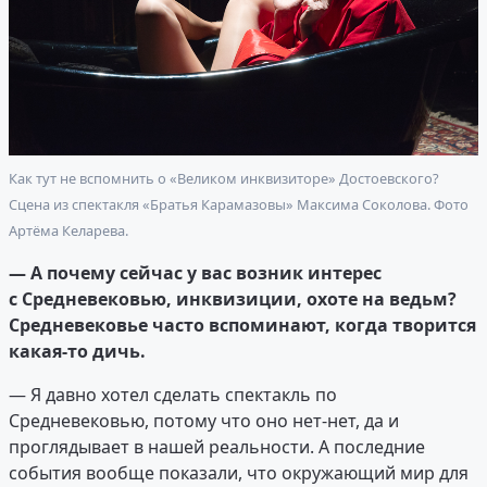
Как тут не вспомнить о «Великом инквизиторе» Достоевского?
Сцена из спектакля «Братья Карамазовы» Максима Соколова. Фото
Артёма Келарева.
— А почему сейчас у вас возник интерес
с Средневековью, инквизиции, охоте на ведьм?
Средневековье часто вспоминают, когда творится
какая-то дичь.
— Я давно хотел сделать спектакль по
Средневековью, потому что оно нет-нет, да и
проглядывает в нашей реальности. А последние
события вообще показали, что окружающий мир для