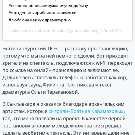
#священноеписаниеужепочуялодобычу
#этотденьмыприближаликакмогли
#люблюнемецкуюдраматургию
Публикация от
Maxim Sokolov
(@maxsokolow)
1 Апр 2019 в 10:52 PDT
Екатеринбургский ТЮЗ — расскажу про трансляцию,
потому что мы на ней немного сдохли. Вот приходят
зрители на спектакль, подключаются к wi-fi, переходят
по ссылке на онлайн-трансляцию и включают её.
Дальше весь спектакль телефоны работают как хор,
используя саунд Филиппа Плотникова и текст
драматурга Ольги Таракановой.
В Сыктывкаре я оказался благодаря архангельским
артистам, которые
сыграли
«Братьев Карамазовых»
так, что меня позвали на проект. В качестве первой
постановки в новом молодёжном театре я решил
сделать вербатим-спектакль. Эти интервью дали мне