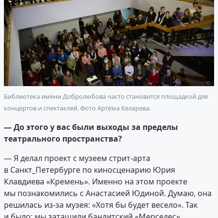
Библиотека имени Добролюбова часто становится площадкой для
концертов и спектаклей. Фото Артёма Келарева.
— До этого у вас были выходы за пределы
театрального пространства?
— Я делал проект с музеем стрит-арта
в Санкт_Петербурге по киносценарию Юрия
Клавдиева «Кремень». Именно на этом проекте
мы познакомились с Анастасией Юдиной. Думаю, она
решилась из-за музея: «Хотя бы будет весело». Так
и было: мы затащили бандитский «Мерседес»