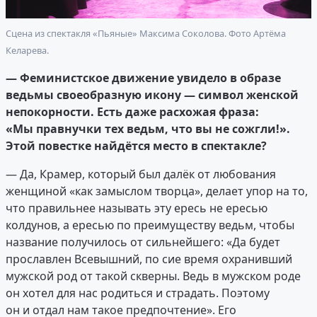
Сцена из спектакля «Пьяные» Максима Соколова. Фото Артёма
Келарева.
— Феминистское движение увидело в образе
ведьмы своеобразную икону — символ женской
непокорности. Есть даже расхожая фраза:
«Мы правнучки тех ведьм, что вы не сожгли!».
Этой повестке найдётся место в спектакле?
— Да, Крамер, который был далёк от любования
женщиной «как замыслом творца», делает упор на то,
что правильнее называть эту ересь не ересью
колдунов, а ересью по преимуществу ведьм, чтобы
название получилось от сильнейшего: «Да будет
прославлен Всевышний, по сие время охранивший
мужской род от такой скверны. Ведь в мужском роде
он хотел для нас родиться и страдать. Поэтому
он и отдал нам такое предпочтение». Его