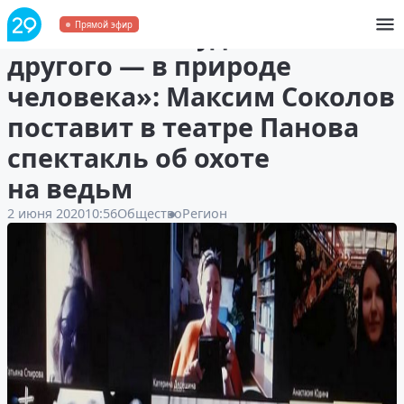
«Готовность судить
Прямой эфир
другого — в природе
человека»: Максим Соколов
поставит в театре Панова
спектакль об охоте
на ведьм
2 июня 2020
10:56
Общество
Регион