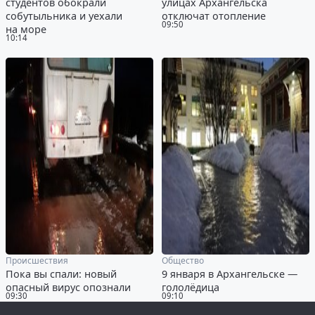
студентов обокрали
улицах Архангельска
собутыльника и уехали
отключат отопление
09:50
на море
10:14
Происшествия
Общество
Пока вы спали: новый
9 января в Архангельске —
опасный вирус опознали
гололёдица
09:30
09:10