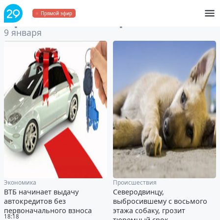
Архив
за 9 января 2020
Прямой эфир
9 января
Экономика
Происшествия
ВТБ начинает выдачу
Северодвинцу,
автокредитов без
выбросившему с восьмого
первоначального взноса
этажа собаку, грозит
18:18
тюремный срок