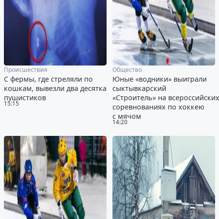
Происшествия
Общество
С фермы, где стреляли по
Юные «водники» выиграли
кошкам, вывезли два десятка
сыктывкарский
пушистиков
«Строитель» на всероссийски
15:15
соревнованиях по хоккею
с мячом
14:20