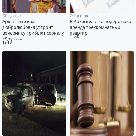
Общество
Общество
Архангельская
В Архангельске подорожала
Добролюбовка устроит
аренда трёхкомнатных
вечеринку-трибьют сериалу
квартир
11:40
«Друзья»
12:18