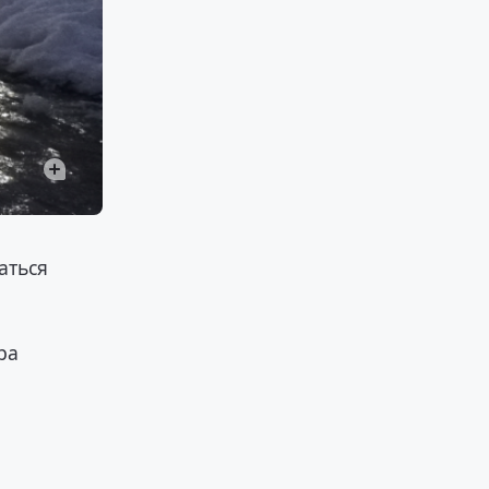
аться
ра