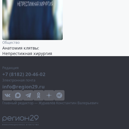
Общество
Анатомия клятвы:
Непрестижная хирургия
Редакция
+7 (8182) 20-46-02
Электронная почта
info@region29.ru
Главный редактор — Журавлёв Константин Валерьевич