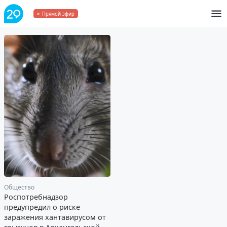
Прямой эфир
ТВ
Цыбульский Лайв
Интервью
Северодвинск в деталях
Общество
Роспотребнадзор
предупредил о риске
заражения хантавирусом от