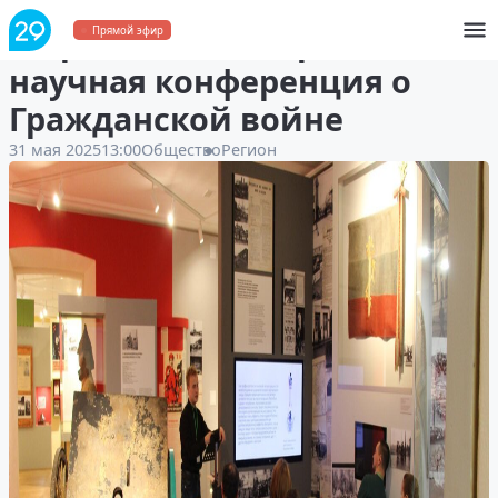
В Архангельске прошла
Прямой эфир
научная конференция о
Гражданской войне
31 мая 2025
13:00
Общество
Регион