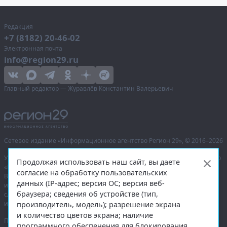
Редакция
+7 (8182) 20-46-02
Электронная почта
info@region29.ru
Главный редактор — Журавлёв Константин Валерьевич
Сетевое издание «Информационное агентство Регион 29»,
© 2016–2026
Учредитель — общество с ограниченной ответственностью «Агентство
Продолжая использовать наш сайт, вы даете
«Правда Севера».
согласие на обработку пользовательских
Выписка из реестра зарегистрированных средств массовой
данных (IP-адрес; версия ОС; версия веб-
информации:
ЭЛ № ФС 77-74226
от 09.11.2018 выдано Федеральной
браузера; сведения об устройстве (тип,
службой по надзору в сфере связи, информационных технологий
и массовых коммуникаций (Роскомнадзор).
производитель, модель); разрешение экрана
и количество цветов экрана; наличие
При полном или частичном использовании любых материалов
программного обеспечения для блокирования