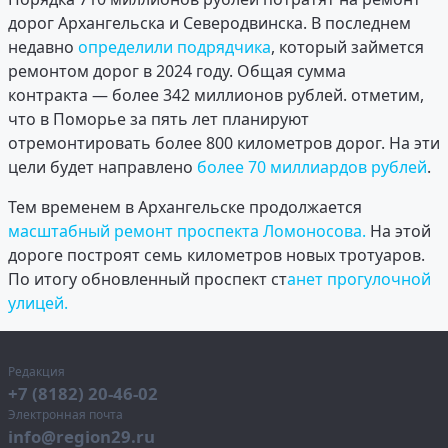
дорог Архангельска и Северодвинска. В последнем
недавно
определили подрядчика
, который займется
ремонтом дорог в 2024 году. Общая сумма
контракта — более 342 миллионов рублей. отметим,
что в Поморье за пять лет планируют
отремонтировать более 800 километров дорог. На эти
цели будет направлено
более 70 миллиардов рублей
.
Тем временем в Архангельске продолжается
масштабный ремонт проспекта Ломоносова.
На этой
дороге построят семь километров новых тротуаров.
По итогу обновленный проспект ст
анет прогулочной
улицей.
Редакция
+7 (8182) 20-46-02
Электронная почта
info@region29.ru