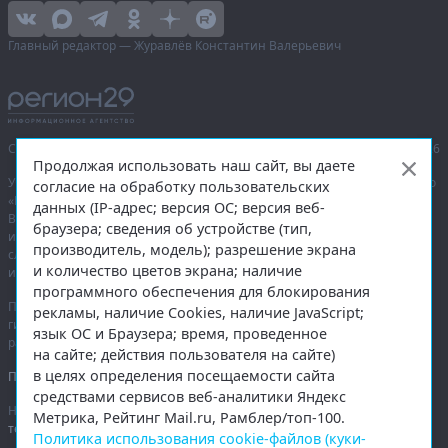
Главный редактор — Журавлёв Константин Валерьевич
Сетевое издание «Информационное агентство Регион 29»,
© 2016–2026
Продолжая использовать наш сайт, вы даете
Учредитель — общество с ограниченной ответственностью «Агентство
согласие на обработку пользовательских
«Правда Севера».
данных (IP-адрес; версия ОС; версия веб-
Выписка из реестра зарегистрированных средств массовой
браузера; сведения об устройстве (тип,
информации:
ЭЛ № ФС 77-74226
от 09.11.2018 выдано Федеральной
производитель, модель); разрешение экрана
службой по надзору в сфере связи, информационных технологий
и количество цветов экрана; наличие
и массовых коммуникаций (Роскомнадзор).
программного обеспечения для блокирования
При полном или частичном использовании любых материалов
рекламы, наличие Cookies, наличие JavaScript;
гиперссылка на
region29.ru
обязательна. Копирование материалов без
язык ОС и Браузера; время, проведенное
разрешения администрации сайта запрещено.
на сайте; действия пользователя на сайте)
в целях определения посещаемости сайта
Правовая информация
.
средствами сервисов веб-аналитики Яндекс
На информационном ресурсе применяются
рекомендательные
Метрика, Рейтинг Mail.ru, Рамблер/топ-100.
технологии
.
Политика использования cookie-файлов (куки-