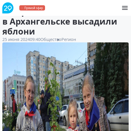
На проспекте Ломоносова
Прямой эфир
в Архангельске высадили
яблони
25 июня 2024
09:40
Общество
Регион