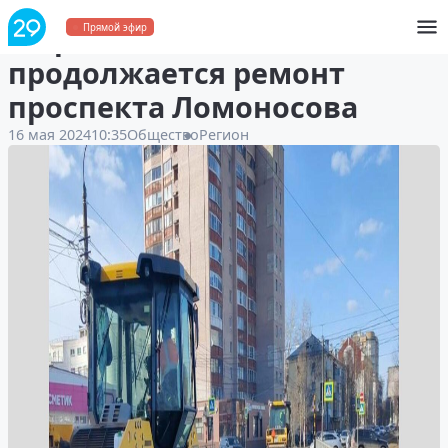
В Архангельске
Прямой эфир
продолжается ремонт
проспекта Ломоносова
16 мая 2024
10:35
Общество
Регион