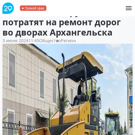
49 миллионов рублей
Прямой эфир
потратят на ремонт дорог
во дворах Архангельска
3 июня 2024
11:45
Общество
Регион