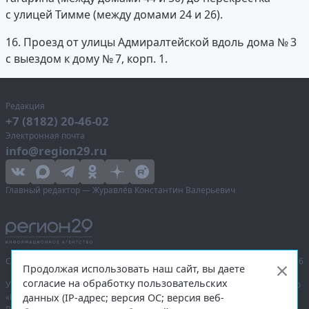
с улицей Тимме (между домами 24 и 26).
16. Проезд от улицы Адмиралтейской вдоль дома № 3
с выездом к дому № 7, корп. 1.
Редакция
+7 (8182) 20-46-02
Электронная почта
info@region29.ru
Главный редактор — Журавлёв Константин Валерьевич
Сетевое издание «Информационное агентство Регион 29»,
© 2016–2026
Продолжая использовать наш сайт, вы даете
согласие на обработку пользовательских
Учредитель — общество с ограниченной ответственностью «Агентство
данных (IP-адрес; версия ОС; версия веб-
«Правда Севера».