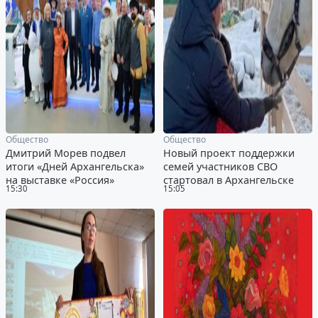
Общество
Общество
Дмитрий Морев подвел
Новый проект поддержки
итоги «Дней Архангельска»
семей участников СВО
на выставке «Россия»
стартовал в Архангельске
15:30
15:05