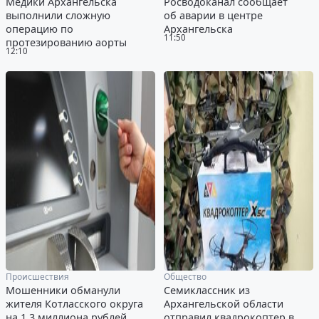
Медики Архангельска
Росводоканал сообщает
выполнили сложную
об аварии в центре
операцию по
Архангельска
11:50
протезированию аорты
12:10
Происшествия
Общество
Мошенники обманули
Семиклассник из
жителя Котласского округа
Архангельской области
на 1,3 миллиона рублей
отправил квадрокоптер в