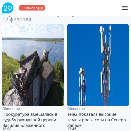
Архив
за 12 февраля 2024
Прямой эфир
12 февраля
Общество
Общество
Прокуратура вмешалась в
Tele2 показала высокие
судьбу рухнувшей церкви
темпы роста сети на Северо-
Василия Блаженного
Западе
18:00
17:45