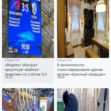
Общество
Общество
«Водник» обыграл
В Архангельске
иркутскую «Байкал-
отреставрировали здание
Энергию» со счётом 5:3
артели «Красный обувщик»
16:22
16:00