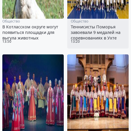
Общество
Общество
В Котласском округе могут
Теннисисты Поморья
появиться площадки для
завоевали 9 медалей на
выгула животных
соревнованиях в Ухте
13:50
13:20