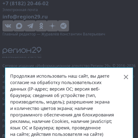
+7 (8182) 20-46-02
Электронная почта
info@region29.ru
Главный редактор — Журавлёв Константин Валерьевич
Сетевое издание «Информационное агентство Регион 29»,
© 2016–2026
Продолжая использовать наш сайт, вы даете
Учредитель — общество с ограниченной ответственностью «Агентство
«Правда Севера».
согласие на обработку пользовательских
Выписка из реестра зарегистрированных средств массовой
данных (IP-адрес; версия ОС; версия веб-
информации:
ЭЛ № ФС 77-74226
от 09.11.2018 выдано Федеральной
браузера; сведения об устройстве (тип,
службой по надзору в сфере связи, информационных технологий
производитель, модель); разрешение экрана
и массовых коммуникаций (Роскомнадзор).
и количество цветов экрана; наличие
программного обеспечения для блокирования
При полном или частичном использовании любых материалов
гиперссылка на
region29.ru
обязательна. Копирование материалов без
рекламы, наличие Cookies, наличие JavaScript;
разрешения администрации сайта запрещено.
язык ОС и Браузера; время, проведенное
на сайте; действия пользователя на сайте)
Правовая информация
.