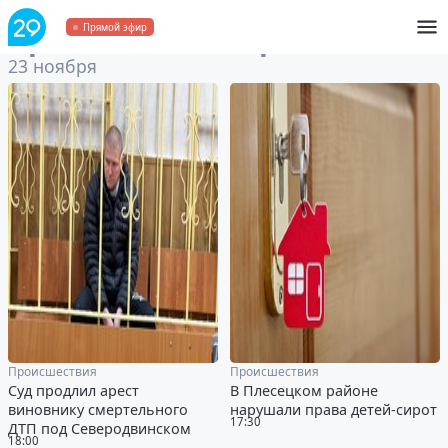
Архив
за 23 ноября 2023
Прямой эфир
23 ноября
Происшествия
Происшествия
Суд продлил арест
В Плесецком районе
виновнику смертельного
нарушали права детей-сирот
17:30
ДТП под Северодвинском
18:00