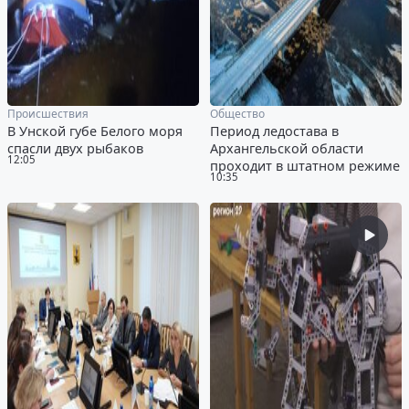
Происшествия
Общество
В Унской губе Белого моря
Период ледостава в
спасли двух рыбаков
Архангельской области
12:05
проходит в штатном режиме
10:35