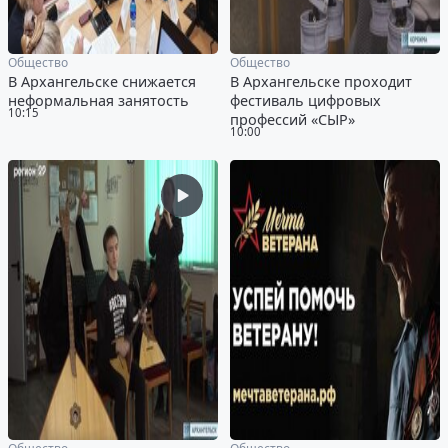
Общество
Общество
В Архангельске снижается
В Архангельске проходит
неформальная занятость
фестиваль цифровых
10:15
профессий «СЫР»
10:00