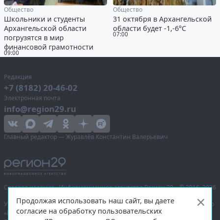
Общество
Общество
Школьники и студенты
31 октября в Архангельской
Архангельской области
области будет -1,-6°С
07:00
погрузятся в мир
финансовой грамотности
09:00
Редакция
+7 (8182) 20-46-02
Электронная почта
info@region29.ru
Главный редактор — Журавлёв Константин Валерьевич
Сетевое издание «Информационное агентство Регион 29»,
© 2016–2026
Продолжая использовать наш сайт, вы даете
Учредитель — общество с ограниченной ответственностью «Агентство
согласие на обработку пользовательских
«Правда Севера».