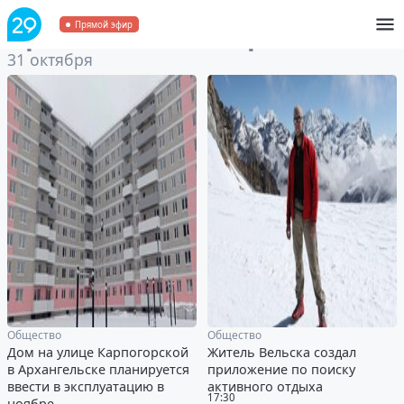
Архив
за 31 октября 2023
Прямой эфир
31 октября
Общество
Общество
Дом на улице Карпогорской
Житель Вельска создал
в Архангельске планируется
приложение по поиску
ввести в эксплуатацию в
активного отдыха
17:30
ноябре