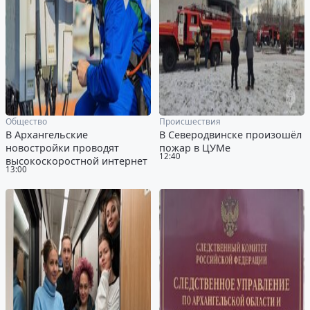
Общество
Происшествия
В Архангельские
В Северодвинске произошёл
новостройки проводят
пожар в ЦУМе
12:40
высокоскоростной интернет
13:00