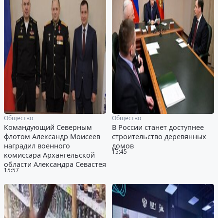
Общество
Общество
Командующий Северным
В России станет доступнее
флотом Александр Моисеев
строительство деревянных
наградил военного
домов
15:45
комиссара Архангельской
области Александра Севастея
15:57