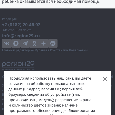
ребёнка оказывается вся необходимая помощь.
Редакция
+7 (8182) 20-46-02
Электронная почта
info@region29.ru
Главный редактор — Журавлёв Константин Валерьевич
Сетевое издание «Информационное агентство Регион 29»,
© 2016–2026
Продолжая использовать наш сайт, вы даете
согласие на обработку пользовательских
Учредитель — общество с ограниченной ответственностью «Агентство
данных (IP-адрес; версия ОС; версия веб-
«Правда Севера».
браузера; сведения об устройстве (тип,
Выписка из реестра зарегистрированных средств массовой
информации:
ЭЛ № ФС 77-74226
от 09.11.2018 выдано Федеральной
производитель, модель); разрешение экрана
службой по надзору в сфере связи, информационных технологий
и количество цветов экрана; наличие
и массовых коммуникаций (Роскомнадзор).
программного обеспечения для блокирования