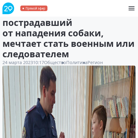
Мальчик из Котласа,
Прямой эфир
пострадавший
от нападения собаки,
мечтает стать военным или
следователем
24 марта 2023
10:17
Общество
Политика
Регион