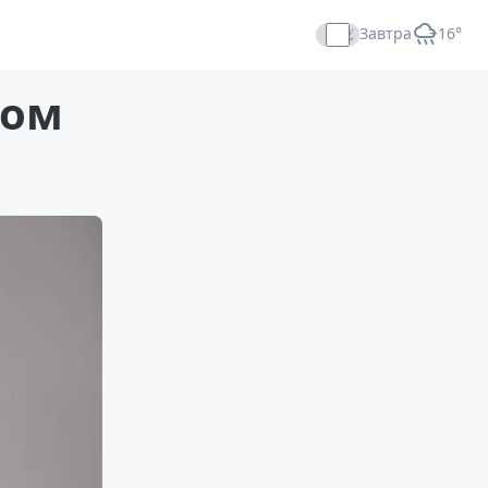
Завтра
+16°
Прямой эфир
ком