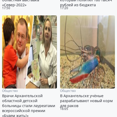
«Север-2022»
рублей из бюджета
17:50
17:20
Общество
Общество
Врачи Архангельской
В Архангельске учёные
областной детской
разрабатывают новый корм
больницы стали лауреатами
для раков
16:05
всероссийской премии
«Будем жить!»