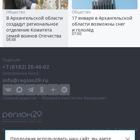
Общество
Общество
В Архангельской области
17 января в Архангельской
создадут региональное
области возможны снег
отделение Комитета
и гололёд
07:00
семей воинов Отечества
08:48
Редакция
+7 (8182) 20-46-02
Электронная почта
info@region29.ru
Главный редактор — Журавлёв Константин Валерьевич
Сетевое издание «Информационное агентство Регион 29»,
© 2016–2026
Продолжая использовать наш сайт, вы даете