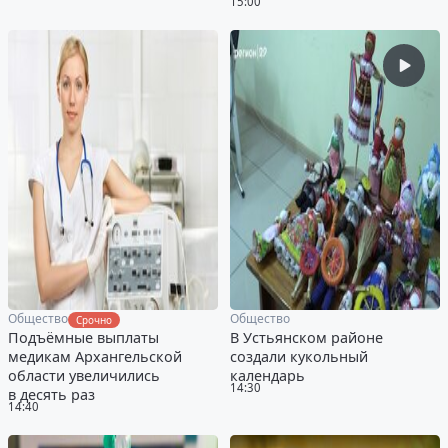
15:00
Общество
Общество
Срочно
Подъёмные выплаты
В Устьянском районе
медикам Архангельской
создали кукольный
области увеличились
календарь
14:30
в десять раз
14:40