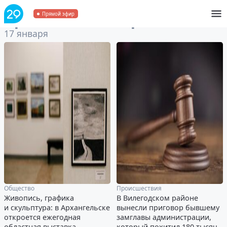
Архив
за 17 января 2023
Прямой эфир
17 января
Общество
Происшествия
Живопись, графика
В Вилегодском районе
и скульптура: в Архангельске
вынесли приговор бывшему
откроется ежегодная
замглавы администрации,
областная выставка
который похитил 180 тысяч