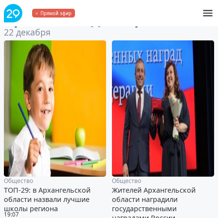
Архив
за 22 декабря 2022
Прямой эфир
22 декабря
Общество
Общество
ТОП-29: в Архангельской
Жителей Архангельской
области назвали лучшие
области наградили
школы региона
государственными
19:07
наградами России