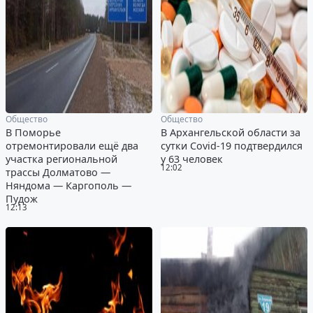
Общество
Общество
В Поморье
В Архангельской области за
отремонтировали ещё два
сутки Covid-19 подтвердился
участка региональной
у 63 человек
12:02
трассы Долматово —
Няндома — Каргополь —
Пудож
12:13