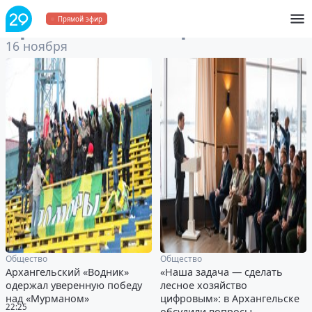
Архив
за 16 ноября 2022
Прямой эфир
16 ноября
Общество
Общество
Архангельский «Водник»
«Наша задача — сделать
одержал уверенную победу
лесное хозяйство
над «Мурманом»
цифровым»: в Архангельске
22:25
обсудили вопросы