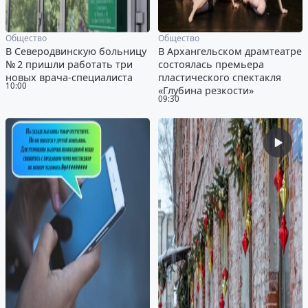
Общество
Общество
В Северодвинскую больницу
В Архангельском драмтеатре
№ 2 пришли работать три
состоялась премьера
новых врача-специалиста
пластического спектакля
10:00
«Глубина резкости»
09:30