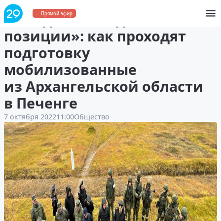
«Не сдали ни одной боевой
Прямой эфир
позиции»: как проходят
подготовку
мобилизованные
из Архангельской области
в Печенге
7 октября 2022
11:00
Общество