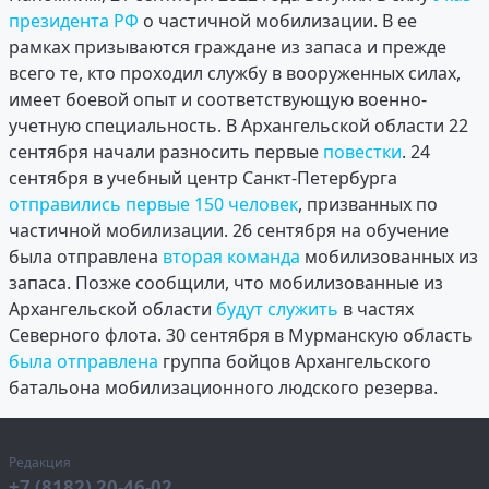
президента РФ
о частичной мобилизации. В ее
рамках призываются граждане из запаса и прежде
всего те, кто проходил службу в вооруженных силах,
имеет боевой опыт и соответствующую военно-
учетную специальность. В Архангельской области 22
сентября начали разносить первые
повестки
. 24
сентября в учебный центр Санкт-Петербурга
отправились первые 150 человек
, призванных по
частичной мобилизации. 26 сентября на обучение
была отправлена
вторая команда
мобилизованных из
запаса. Позже сообщили, что мобилизованные из
Архангельской области
будут служить
в частях
Северного флота. 30 сентября в Мурманскую область
была отправлена
группа бойцов Архангельского
батальона мобилизационного людского резерва.
Редакция
+7 (8182) 20-46-02