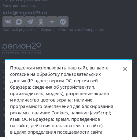
Электронная почта
info@region29.ru
Главный редактор — Журавлёв Константин Валерьевич
Сетевое издание «Информационное агентство Регион 29»,
© 2016–2026
Продолжая использовать наш сайт, вы даете
Учредитель — общество с ограниченной ответственностью «Агентство
согласие на обработку пользовательских
«Правда Севера».
данных (IP-адрес; версия ОС; версия веб-
Выписка из реестра зарегистрированных средств массовой
браузера; сведения об устройстве (тип,
информации:
ЭЛ № ФС 77-74226
от 09.11.2018 выдано Федеральной
производитель, модель); разрешение экрана
службой по надзору в сфере связи, информационных технологий
и массовых коммуникаций (Роскомнадзор).
и количество цветов экрана; наличие
программного обеспечения для блокирования
При полном или частичном использовании любых материалов
рекламы, наличие Cookies, наличие JavaScript;
гиперссылка на
region29.ru
обязательна. Копирование материалов без
язык ОС и Браузера; время, проведенное
разрешения администрации сайта запрещено.
на сайте; действия пользователя на сайте)
Правовая информация
.
в целях определения посещаемости сайта