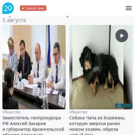
Архив
за 5 августа 2022
Прямой эфир
5 августа
Общество
Общество
Заместитель генпрокурора
Собака Чапа из Коряжмы,
РФ Алексей Захаров
которую зверски ранил
и губернатор Архангельской
ножом хозяин, обрела
области Александр
новый дом