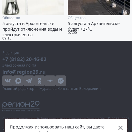
Общество
Общество
5 августа в Архангельске
5 августа в Архангельске
пройдут отключения воды и
будет +27°С
07:00
электричества
09:15
Редакция
+7 (8182) 20-46-02
Электронная почта
info@region29.ru
Главный редактор — Журавлёв Константин Валерьевич
Сетевое издание «Информационное агентство Регион 29»,
© 2016–2026
Продолжая использовать наш сайт, вы даете
Учредитель — общество с ограниченной ответственностью «Агентство