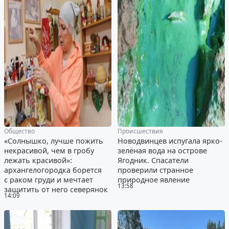
Общество
Происшествия
«Солнышко, лучше пожить
Новодвинцев испугала ярко-
некрасивой, чем в гробу
зелёная вода на острове
лежать красивой»:
Ягодник. Спасатели
архангелогородка борется
проверили странное
с раком груди и мечтает
природное явление
13:58
защитить от него северянок
14:09