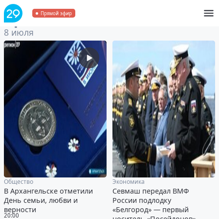
Архив
за 8 июля 2022
Прямой эфир
8 июля
Общество
Экономика
В Архангельске отметили
Севмаш передал ВМФ
День семьи, любви и
России подлодку
верности
«Белгород» — первый
20:00
носитель «Посейдонов»