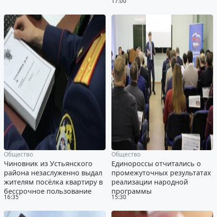
17:00
Общество
Общество
Чиновник из Устьянского
Единороссы отчитались о
района незаслуженно выдал
промежуточных результатах
жителям посёлка квартиру в
реализации народной
бессрочное пользование
программы
16:35
15:30