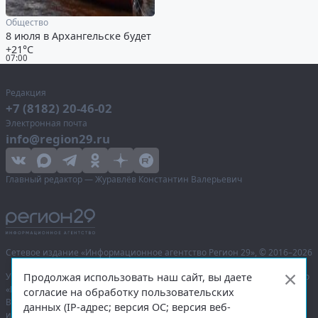
Общество
8 июля в Архангельске будет
+21°С
07:00
Редакция
+7 (8182) 20-46-02
Электронная почта
info@region29.ru
Главный редактор — Журавлёв Константин Валерьевич
Сетевое издание «Информационное агентство Регион 29»,
© 2016–2026
Продолжая использовать наш сайт, вы даете
Учредитель — общество с ограниченной ответственностью «Агентство
«Правда Севера».
согласие на обработку пользовательских
Выписка из реестра зарегистрированных средств массовой
данных (IP-адрес; версия ОС; версия веб-
информации:
ЭЛ № ФС 77-74226
от 09.11.2018 выдано Федеральной