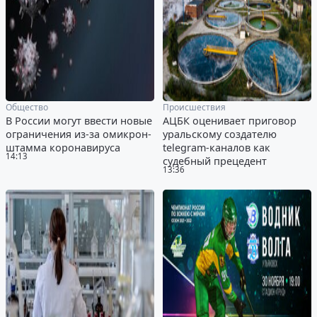
Общество
Происшествия
В России могут ввести новые
АЦБК оценивает приговор
ограничения из-за омикрон-
уральскому создателю
штамма коронавируса
telegram-каналов как
14:13
судебный прецедент
13:36