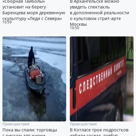
«Сборная Тайболы»
В Архангельске можно
установит на берегу
увидеть спектакль
Баренцева моря деревянную
в дополненной реальности
скульптуру «Леди с Севера»
о культовом стрит-арте
10:59
Москвы
10:50
Происшествия
Происшествия
Пока вы спали: торговцы
В Котласе трое подростков
с риском для жизни
избили соседа, требуя