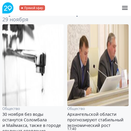
Архив
за 29 ноября 2021
Прямой эфир
29 ноября
Общество
Общество
30 ноября без воды
Архангельской области
останутся Соломбала
прогнозируют стабильный
и Маймакса, также в городе
экономический рост
17:40
отключат отопление