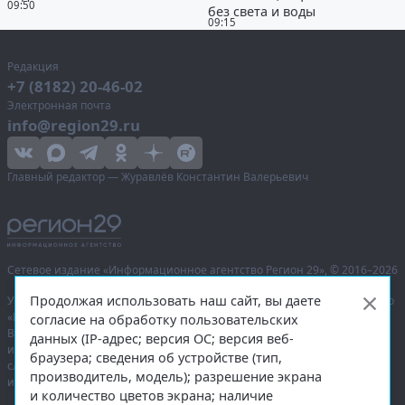
09:50
без света и воды
09:15
Редакция
+7 (8182) 20-46-02
Электронная почта
info@region29.ru
Главный редактор — Журавлёв Константин Валерьевич
Сетевое издание «Информационное агентство Регион 29»,
© 2016–2026
Продолжая использовать наш сайт, вы даете
Учредитель — общество с ограниченной ответственностью «Агентство
«Правда Севера».
согласие на обработку пользовательских
Выписка из реестра зарегистрированных средств массовой
данных (IP-адрес; версия ОС; версия веб-
информации:
ЭЛ № ФС 77-74226
от 09.11.2018 выдано Федеральной
браузера; сведения об устройстве (тип,
службой по надзору в сфере связи, информационных технологий
производитель, модель); разрешение экрана
и массовых коммуникаций (Роскомнадзор).
и количество цветов экрана; наличие