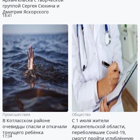
группой Сергея Сюхина и
Дмитрия Яскорского
18:41
Происшествия
Общество
В Котласском районе
С 1 июля жители
очевидцы спасли и откачали
Архангельской области,
тонущего ребёнка
переболевшие Covid-19,
17:34
смогут пройти углублённую