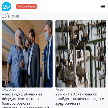
Архив
за 28 июня 2021
Прямой эфир
28 июня
Общество
Регион
Александр Цыбульский
29 июня в Архангельске
обсудил перспективы
пройдут отключения воды и
благоустройства
электричества
17:52
Архангельска с творческой