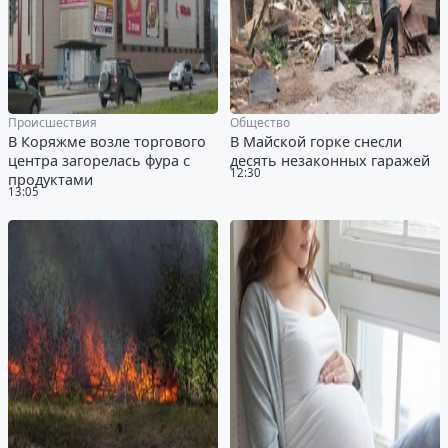
Происшествия
Общество
В Коряжме возле торгового
В Майской горке снесли
центра загорелась фура с
десять незаконных гаражей
12:30
продуктами
13:05