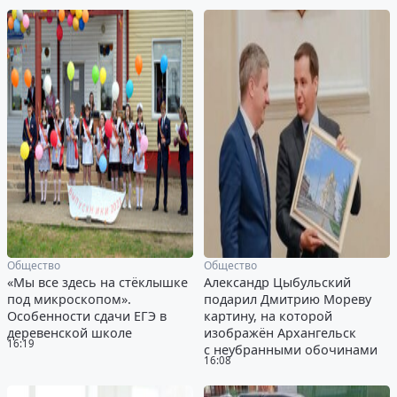
Общество
Общество
«Мы все здесь на стёклышке
Александр Цыбульский
под микроскопом».
подарил Дмитрию Мореву
Особенности сдачи ЕГЭ в
картину, на которой
деревенской школе
изображён Архангельск
16:19
с неубранными обочинами
16:08