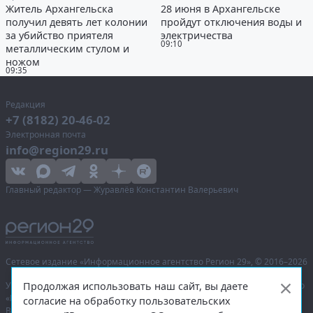
Житель Архангельска
28 июня в Архангельске
получил девять лет колонии
пройдут отключения воды и
за убийство приятеля
электричества
09:10
металлическим стулом и
ножом
09:35
Редакция
+7 (8182) 20-46-02
Электронная почта
info@region29.ru
Главный редактор — Журавлёв Константин Валерьевич
Сетевое издание «Информационное агентство Регион 29»,
© 2016–2026
Продолжая использовать наш сайт, вы даете
Учредитель — общество с ограниченной ответственностью «Агентство
«Правда Севера».
согласие на обработку пользовательских
Выписка из реестра зарегистрированных средств массовой