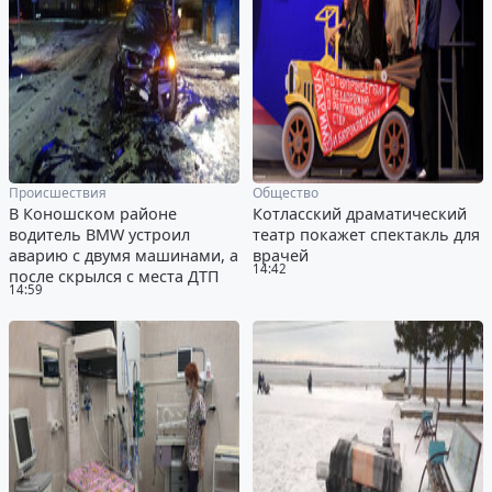
Происшествия
Общество
В Коношском районе
Котласский драматический
водитель BMW устроил
театр покажет спектакль для
аварию с двумя машинами, а
врачей
14:42
после скрылся с места ДТП
14:59