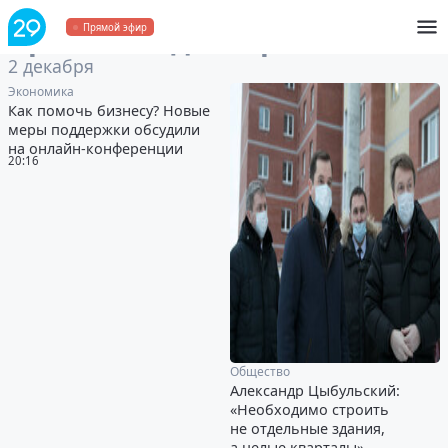
Архив
за 2 декабря 2020
Прямой эфир
2 декабря
Экономика
Как помочь бизнесу? Новые
меры поддержки обсудили
на онлайн-конференции
20:16
Общество
Александр Цыбульский:
«Необходимо строить
не отдельные здания,
а целые кварталы»