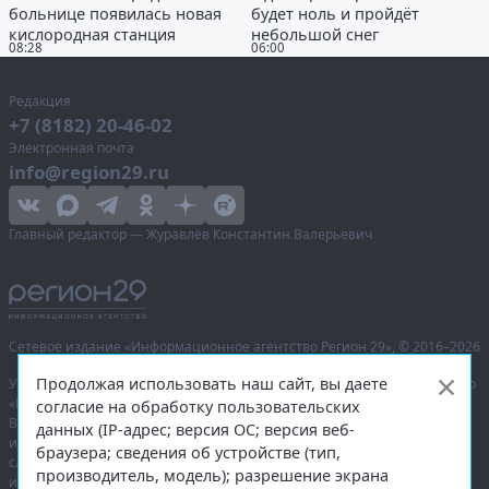
больнице появилась новая
будет ноль и пройдёт
кислородная станция
небольшой снег
08:28
06:00
Редакция
+7 (8182) 20-46-02
Электронная почта
info@region29.ru
Главный редактор — Журавлёв Константин Валерьевич
Сетевое издание «Информационное агентство Регион 29»,
© 2016–2026
Продолжая использовать наш сайт, вы даете
Учредитель — общество с ограниченной ответственностью «Агентство
«Правда Севера».
согласие на обработку пользовательских
Выписка из реестра зарегистрированных средств массовой
данных (IP-адрес; версия ОС; версия веб-
информации:
ЭЛ № ФС 77-74226
от 09.11.2018 выдано Федеральной
браузера; сведения об устройстве (тип,
службой по надзору в сфере связи, информационных технологий
производитель, модель); разрешение экрана
и массовых коммуникаций (Роскомнадзор).