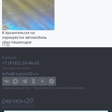
В Архангельске на
перекрёстке автомобиль
сбил пешеходов
11:32
Редакция
+7 (8182) 20-46-02
Электронная почта
info@region29.ru
Главный редактор — Журавлёв Константин Валерьевич