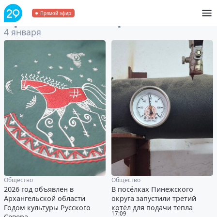
Архив
за 4 января 2026
Прямой эфир
4 января
Общество
Общество
2026 год объявлен в
В посёлках Пинежского
Архангельской области
округа запустили третий
Годом культуры Русского
котёл для подачи тепла
17:09
Севера