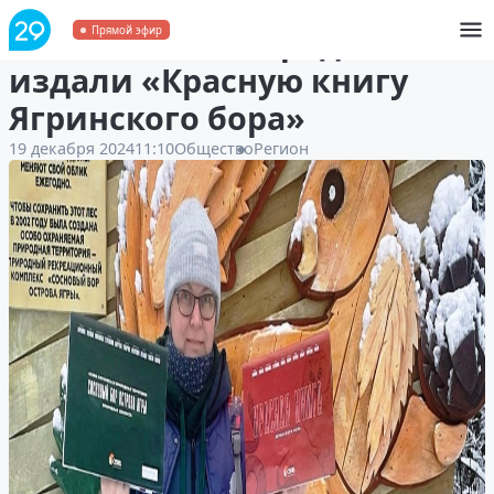
Активисты Северодвинска
Прямой эфир
издали «Красную книгу
Ягринского бора»
19 декабря 2024
11:10
Общество
Регион