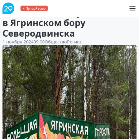
Большой стенд установили
Прямой эфир
в Ягринском бору
Северодвинска
1 ноября 2024
09:00
Общество
Регион