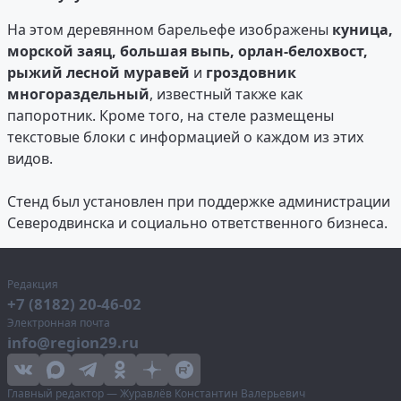
На этом деревянном барельефе изображены
к
уница,
морской заяц, большая выпь, орлан-белохвост,
рыжий лесной муравей
и
гроздовник
многораздельный
, известный также как
папоротник. Кроме того, на стеле размещены
текстовые блоки с информацией о каждом из этих
видов.
Стенд был установлен при поддержке администрации
Северодвинска и социально ответственного бизнеса.
Редакция
+7 (8182) 20-46-02
Электронная почта
info@region29.ru
Главный редактор — Журавлёв Константин Валерьевич