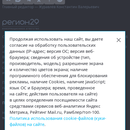
Главный редактор — Журавлёв Константин Валерьевич
Сетевое издание «Информационное агентство Регион 29»,
© 2016–2026
Продолжая использовать наш сайт, вы даете
согласие на обработку пользовательских
Учредитель — общество с ограниченной ответственностью «Агентство
данных (IP-адрес; версия ОС; версия веб-
«Правда Севера».
браузера; сведения об устройстве (тип,
Выписка из реестра зарегистрированных средств массовой
информации:
ЭЛ № ФС 77-74226
от 09.11.2018 выдано Федеральной
производитель, модель); разрешение экрана
службой по надзору в сфере связи, информационных технологий
и количество цветов экрана; наличие
и массовых коммуникаций (Роскомнадзор).
программного обеспечения для блокирования
рекламы, наличие Cookies, наличие JavaScript;
При полном или частичном использовании любых материалов
язык ОС и Браузера; время, проведенное
гиперссылка на
region29.ru
обязательна. Копирование материалов без
разрешения администрации сайта запрещено.
на сайте; действия пользователя на сайте)
в целях определения посещаемости сайта
Правовая информация
.
средствами сервисов веб-аналитики Яндекс
Метрика, Рейтинг Mail.ru, Рамблер/топ-100.
На информационном ресурсе применяются
рекомендательные
Политика использования cookie-файлов (куки-
технологии
.
файлов) на сайте
.