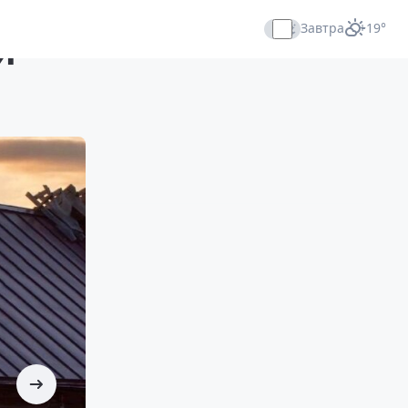
Завтра
+19°
й
Прямой эфир