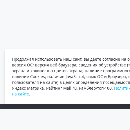
Продолжая использовать наш сайт, вы даете согласие на о
версия ОС; версия веб-браузера; сведения об устройстве (
экрана и количество цветов экрана; наличие программно
наличие Cookies, наличие JavaScript; язык ОС и Браузера;
пользователя на сайте) в целях определения посещаемост
Яндекс Метрика, Рейтинг Mail.ru, Рамблер/топ-100.
Политик
на сайте
.
Редакция
Электронная почта
+7 (8182) 20-46-02
info@region29.ru