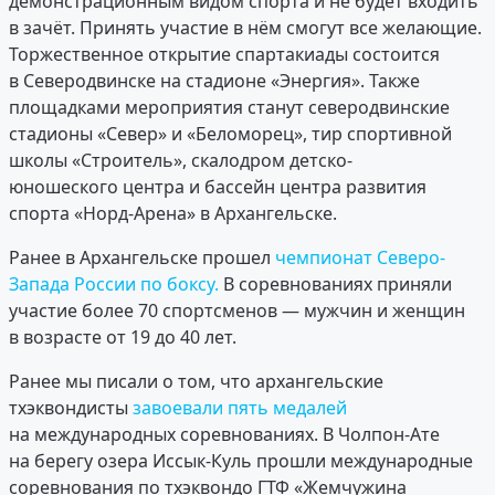
демонстрационным видом спорта и не будет входить
в зачёт. Принять участие в нём смогут все желающие.
Торжественное открытие спартакиады состоится
в Северодвинске на стадионе «Энергия». Также
площадками мероприятия станут северодвинские
стадионы «Север» и «Беломорец», тир спортивной
школы «Строитель», скалодром детско-
юношеского центра и бассейн центра развития
спорта «Норд-Арена» в Архангельске.
Ранее в Архангельске прошел
чемпионат Северо-
Запада России по боксу.
В соревнованиях приняли
участие более 70 спортсменов — мужчин и женщин
в возрасте от 19 до 40 лет.
Ранее мы писали о том, что архангельские
тхэквондисты
завоевали пять медалей
на международных соревнованиях. В Чолпон-Ате
на берегу озера Иссык-Куль прошли международные
соревнования по тхэквондо ГТФ «Жемчужина