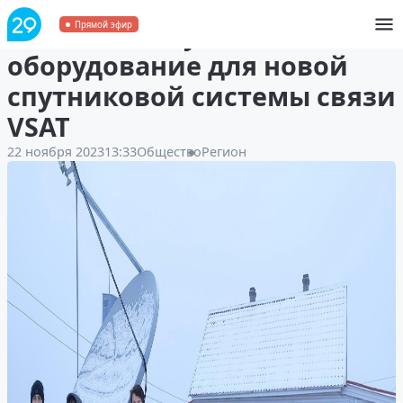
На Соловках установили
Прямой эфир
оборудование для новой
спутниковой системы связи
VSAT
22 ноября 2023
13:33
Общество
Регион