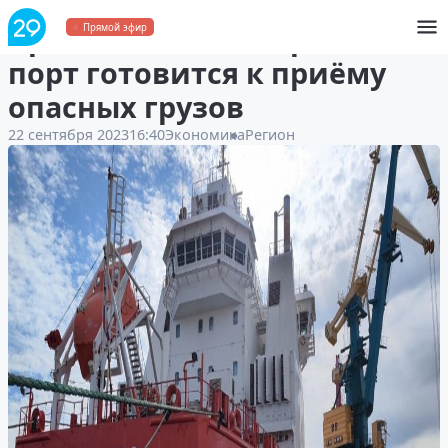
Архангельский морской
Прямой эфир
порт готовится к приёму
опасных грузов
22 сентября 2023
16:40
Экономика
Регион