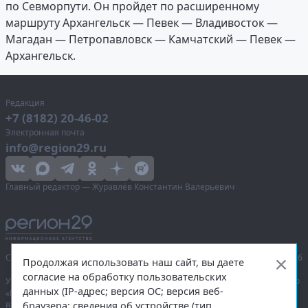
по Севморпути. Он пройдет по расширенному
маршруту Архангельск — Певек — Владивосток —
Магадан — Петропавловск — Камчатский — Певек —
Архангельск.
Редакция
+7 (8182) 20-46-02
Электронная почта
info@region29.ru
Главный редактор — Журавлёв Константин Валерьевич
Сетевое издание «Информационное агентство Регион 29»,
© 2016–2026
Продолжая использовать наш сайт, вы даете
согласие на обработку пользовательских
Учредитель — общество с ограниченной ответственностью «Агентство
данных (IP-адрес; версия ОС; версия веб-
«Правда Севера».
браузера; сведения об устройстве (тип,
Выписка из реестра зарегистрированных средств массовой