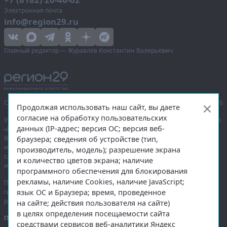
Электронная почта
info@region29.ru
Главный редактор — Журавлёв Константин Валерьевич
Сетевое издание «Информационное агентство Регион 29»,
© 2016–2026
Продолжая использовать наш сайт, вы даете
согласие на обработку пользовательских
Учредитель — общество с ограниченной ответственностью «Агентство
данных (IP-адрес; версия ОС; версия веб-
«Правда Севера».
Выписка из реестра зарегистрированных средств массовой
браузера; сведения об устройстве (тип,
информации:
ЭЛ № ФС 77-74226
от 09.11.2018 выдано Федеральной
производитель, модель); разрешение экрана
службой по надзору в сфере связи, информационных технологий
и количество цветов экрана; наличие
и массовых коммуникаций (Роскомнадзор).
программного обеспечения для блокирования
рекламы, наличие Cookies, наличие JavaScript;
При полном или частичном использовании любых материалов
язык ОС и Браузера; время, проведенное
гиперссылка на
region29.ru
обязательна. Копирование материалов без
разрешения администрации сайта запрещено.
на сайте; действия пользователя на сайте)
в целях определения посещаемости сайта
Правовая информация
.
средствами сервисов веб-аналитики Яндекс