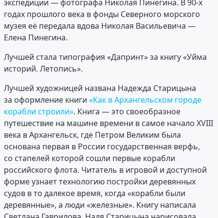
экспедиции — фотографа Николая Пинегина. В 90-х
годах прошлого века в фонды Северного морского
музея её передала вдова Николая Васильевича —
Елена Пинегина.
Лучшей стала типография «Дапринт» за книгу «Уйма
историй. Летопись».
Лучшей художницей названа Надежда Старицына
за оформление книги
«Как в Архангельском городе
корабли строили»
. Книга — это своеобразное
путешествие на машине времени в самое начало XVIII
века в Архангельск, где Петром Великим была
основана первая в России государственная верфь,
со стапелей которой сошли первые корабли
российского флота. Читатель в игровой и доступной
форме узнает технологию постройки деревянных
судов в то далекое время, когда «корабли были
деревянные», а люди «железные». Книгу написала
Светлана Гаврилова, Надя Старицына нарисовала