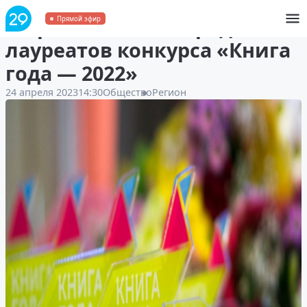
В Архангельске определили
Прямой эфир
лауреатов конкурса «Книга
года — 2022»
24 апреля 2023
14:30
Общество
Регион