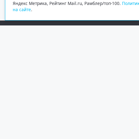
Яндекс Метрика, Рейтинг Mail.ru, Рамблер/топ-100.
Политик
на сайте
.
Редакция
Электронная почта
+7 (8182) 20-46-02
info@region29.ru
Главный редактор — Журавлёв Константин Валерьевич