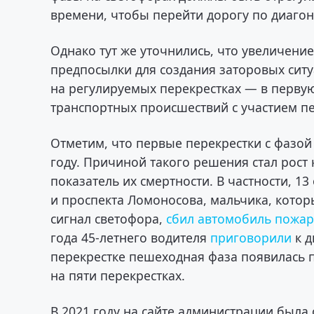
времени, чтобы перейти дорогу по диагон
Однако тут же уточнились, что увеличени
предпосылки для создания заторовых сит
на регулируемых перекрестках — в перву
транспортных происшествий с участием п
Отметим, что первые перекрестки с фазой
году. Причиной такого решения стал рост
показатель их смертности. В частности, 1
и проспекта Ломоносова, мальчика, котор
сигнал светофора,
сбил автомобиль пожа
года 45-летнего водителя
приговорили
к д
перекрестке пешеходная фаза появилась 
на пяти перекрестках.
В 2021 году на сайте администрации была