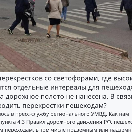
перекрестков со светофорами, где высо
ятся отдельные интервалы для пешеход
а дорожное полото не нанесена. В связ
еходить перекрестки пешеходам?
ось в пресс-службу регионального УМВД. Как нам
 пункта 4.3 Правил дорожного движения РФ, пеше
м переходам, в том числе подземным или надзем