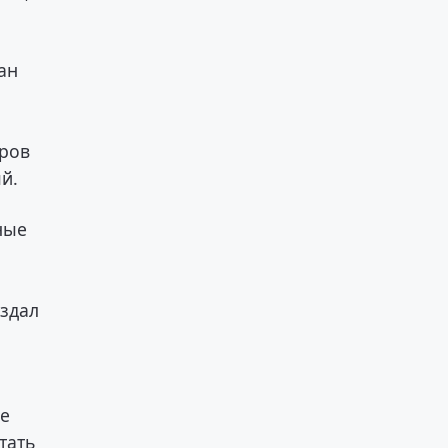
ан
оров
й.
ные
оздал
ые
тать