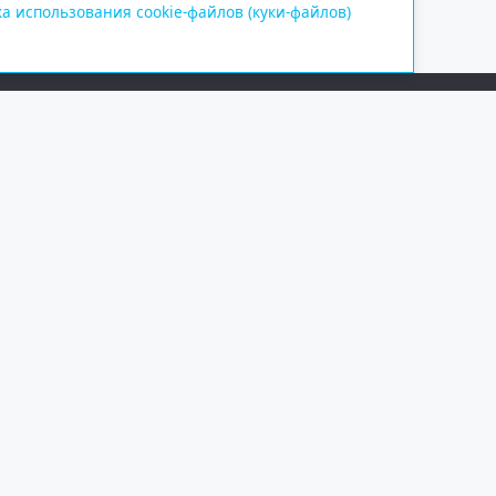
а использования cookie-файлов (куки-файлов)
Сетевое издание «Информационно
Учредитель — общество с ограни
Выписка из реестра зарегистрир
от 09.11.2018 выдано Федеральн
и массовых коммуникаций (Роск
При полном или частичном испо
обязательна. Копирование матер
Правовая информация
.
На информационном ресурсе пр