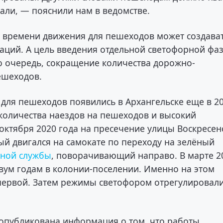
али, — пояснили нам в ведомстве.
е времени движения для пешеходов может создава
уаций. А цель введения отдельной светофорной фа
ю очередь, сокращение количества дорожно-
ешеходов.
 для пешеходов появились в Архангельске еще в 2
 количества наездов на пешеходов и высокий
3 октября 2020 года на пресечение улицы Воскресен
ый двигался на самокате по переходу на зелёный
рной службы
, поворачивающий направо. В марте 2
вум годам в колонии-поселении. Именно на этом
первой. Затем режимы светофором отрегулировал
 опубликована информация о том, что работы