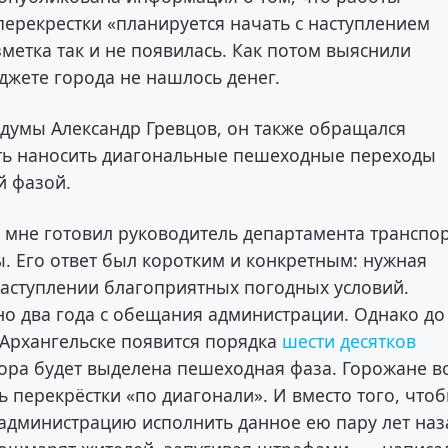
ерекрестки «планируется начать с наступлением
метка так и не появилась. Как потом выяснили
джете города не нашлось денег.
рдумы Александр Гревцов, он также обращался
ать наносить диагональные пешеходные переходы
й фазой.
 мне готовил руководитель департамента транспор
ы. Его ответ был коротким и конкретным: нужная
 наступлении благоприятных погодных условий.
но два года с обещания администрации. Однако до
 Архангельске появится порядка
шести десятков
фора будет выделена пешеходная фаза. Горожане в
ь перекрёстки «по диагонали». И вместо того, что
 администрацию исполнить данное ею пару лет наз