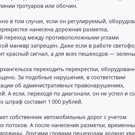
 линии тротуаров или обочин.
но в том случае, если он регулируемый, оборудов
ерекрестке нанесена дорожная разметка,
 переход между противоположными углами
акой маневр запрещен. Даже если в работе светоф
рит красный сигнал, а для всех пешеходов — зелены
Архангельска переходить перекрестки, оборудован
ещено. За подобные нарушения, в соответствии
ерации об административных правонарушениях,
. А если, переходя по диагонали, он не успел и с
о штраф составит 1 000 рублей.
ет собственник автомобильных дорог с учетом
х потоков. А после нанесения разметки, временн
ированы. Другими словами пешеходам должно хва