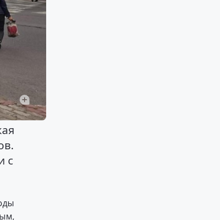
кая
ов.
и с
ходы
ным,