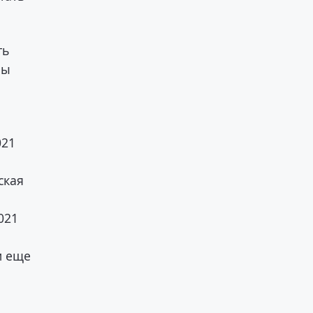
ть
зы
021
ская
021
и еще