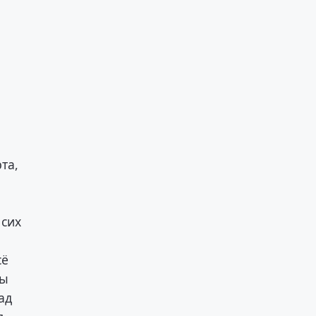
та,
 сих
сё
бы
ад