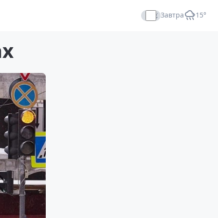
Завтра
+15°
Прямой эфир
ах