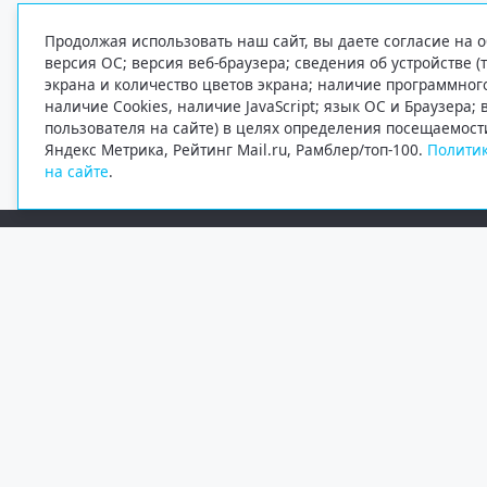
Продолжая использовать наш сайт, вы даете согласие на о
версия ОС; версия веб-браузера; сведения об устройстве (
экрана и количество цветов экрана; наличие программно
наличие Cookies, наличие JavaScript; язык ОС и Браузера;
пользователя на сайте) в целях определения посещаемост
Яндекс Метрика, Рейтинг Mail.ru, Рамблер/топ-100.
Политик
на сайте
.
Редакция
Электронная почта
+7 (8182) 20-46-02
info@region29.ru
Главный редактор — Журавлёв Константин Валерьевич