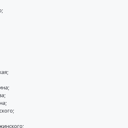
о;
;
кая;
ина;
ва;
на;
ского;
ржинского;