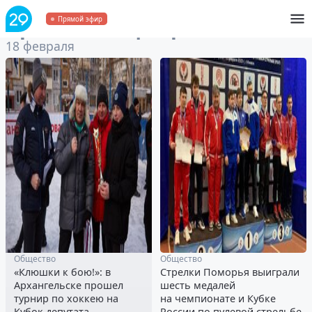
Архив
за 18 февраля 2023
Прямой эфир
18 февраля
Общество
Общество
«Клюшки к бою!»: в
Стрелки Поморья выиграли
Архангельске прошел
шесть медалей
турнир по хоккею на
на чемпионате и Кубке
Кубок депутата
России по пулевой стрельбе