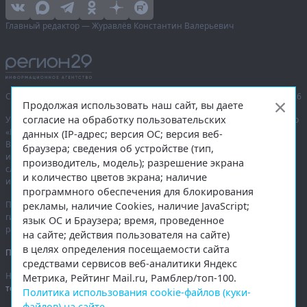
Главный редактор — Журавлёв Константин Валерьевич
Сетевое издание «Информационное агентство Регион 29»,
© 2016–2026
Продолжая использовать наш сайт, вы даете
согласие на обработку пользовательских
Учредитель — общество с ограниченной ответственностью «Агентство
«Правда Севера».
данных (IP-адрес; версия ОС; версия веб-
Выписка из реестра зарегистрированных средств массовой
браузера; сведения об устройстве (тип,
информации:
ЭЛ № ФС 77-74226
от 09.11.2018 выдано Федеральной
производитель, модель); разрешение экрана
службой по надзору в сфере связи, информационных технологий
и количество цветов экрана; наличие
и массовых коммуникаций (Роскомнадзор).
программного обеспечения для блокирования
При полном или частичном использовании любых материалов
рекламы, наличие Cookies, наличие JavaScript;
гиперссылка на
region29.ru
обязательна. Копирование материалов без
язык ОС и Браузера; время, проведенное
разрешения администрации сайта запрещено.
на сайте; действия пользователя на сайте)
в целях определения посещаемости сайта
Правовая информация
.
средствами сервисов веб-аналитики Яндекс
На информационном ресурсе применяются
рекомендательные
Метрика, Рейтинг Mail.ru, Рамблер/топ-100.
технологии
.
Политика использования cookie-файлов (куки-
файлов) на сайте
.