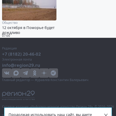
Общество
12 октября в Поморье будет
дождливо
07:00
Редакция
+7 (8182) 20-46-02
Электронная почта
info@region29.ru
Главный редактор — Журавлёв Константин Валерьевич
Сетевое издание «Информационное агентство Регион 29»,
© 2016–2026
Продолжая использовать наш сайт, вы даете
Учредитель — общество с ограниченной ответственностью «Агентство