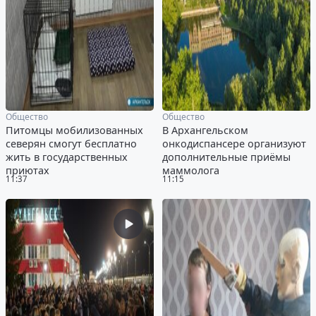
Общество
Общество
Питомцы мобилизованных
В Архангельском
северян смогут бесплатно
онкодиспансере организуют
жить в государственных
дополнительные приёмы
приютах
маммолога
11:37
11:15