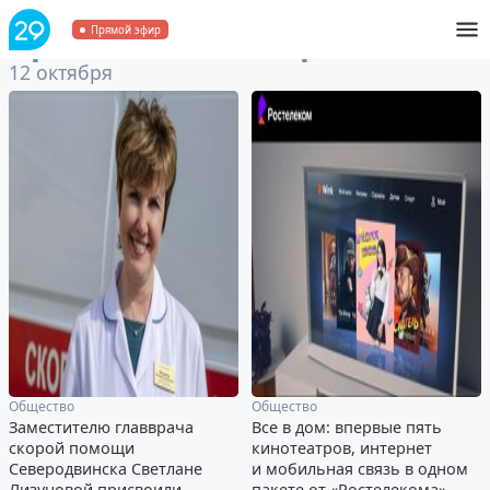
Архив
за 12 октября 2022
Прямой эфир
12 октября
Общество
Общество
Заместителю главврача
Все в дом: впервые пять
скорой помощи
кинотеатров, интернет
Северодвинска Светлане
и мобильная связь в одном
Лизуновой присвоили
пакете от «Ростелекома»