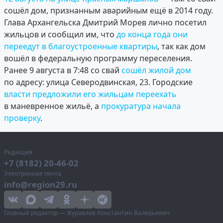
сошёл дом, признанным аварийным ещё в 2014 году.
Глава Архангельска Дмитрий Морев лично посетил
жильцов и сообщил им, что
до конца года они
переедут в благоустроенные квартиры
, так как дом
вошёл в федеральную программу переселения.
Ранее 9 августа в 7:48 со свай
сошёл жилой дом
по адресу: улица Северодвинская, 23. Городские
власти предложили его жильцам переехать
в маневренное жильё, а
прокуратура начала
проверку
.
Редакция
+7 (8182) 20-46-02
Электронная почта
info@region29.ru
Главный редактор — Журавлёв Константин Валерьевич