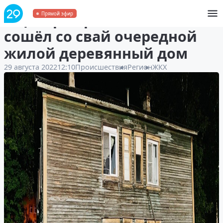
В центре Архангельска
Прямой эфир
сошёл со свай очередной
жилой деревянный дом
29 августа 2022
12:10
Происшествия
Регион
ЖКХ