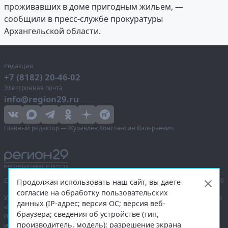
проживавших в доме пригодным жильем, —
сообщили в пресс-службе прокуратуры
Архангельской области.
Редакция
+7 (8182) 20-46-02
Электронная почта
info@region29.ru
Главный редактор — Журавлёв Константин Валерьевич
Сетевое издание «Информационное агентство Регион 29»,
© 2016–2026
Продолжая использовать наш сайт, вы даете
согласие на обработку пользовательских
Учредитель — общество с ограниченной ответственностью «Агентство
данных (IP-адрес; версия ОС; версия веб-
«Правда Севера».
браузера; сведения об устройстве (тип,
Выписка из реестра зарегистрированных средств массовой
производитель, модель); разрешение экрана
информации:
ЭЛ № ФС 77-74226
от 09.11.2018 выдано Федеральной