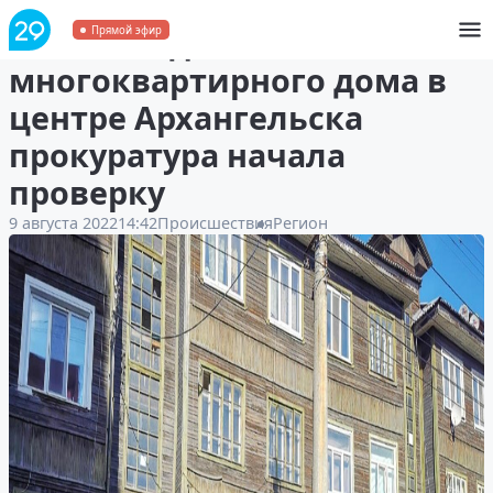
После схода со свай
Прямой эфир
многоквартирного дома в
центре Архангельска
прокуратура начала
проверку
9 августа 2022
14:42
Происшествия
Регион