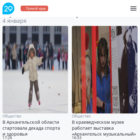
Архив
за 4 января 2022
Прямой эфир
4 января
Общество
Общество
В Архангельской области
В краеведческом музее
стартовала декада спорта
работает выставка
и здоровья
«Архангельск музыкальный»
17:26
16:33