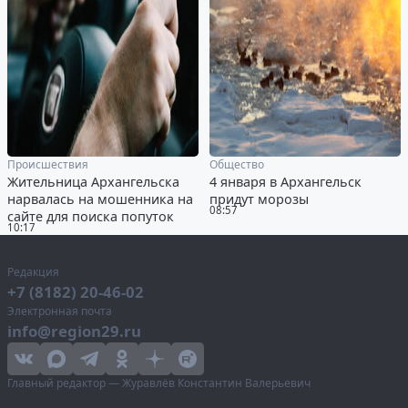
Происшествия
Общество
Жительница Архангельска
4 января в Архангельск
нарвалась на мошенника на
придут морозы
08:57
сайте для поиска попуток
10:17
Редакция
+7 (8182) 20-46-02
Электронная почта
info@region29.ru
Главный редактор — Журавлёв Константин Валерьевич