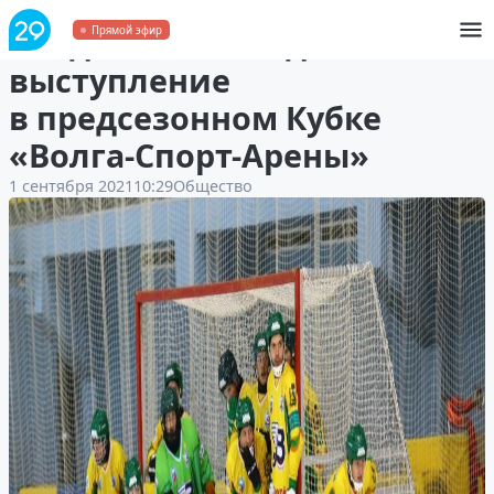
«Водник» с победы начал
Прямой эфир
выступление
в предсезонном Кубке
«Волга-Спорт-Арены»
1 сентября 2021
10:29
Общество