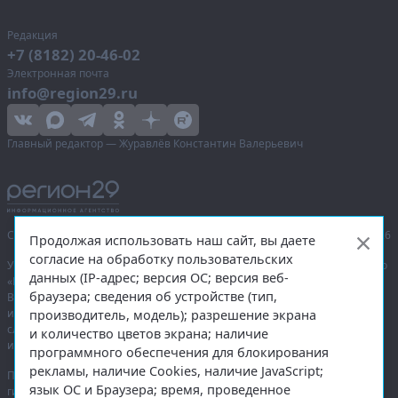
Редакция
+7 (8182) 20-46-02
Электронная почта
info@region29.ru
Главный редактор — Журавлёв Константин Валерьевич
Сетевое издание «Информационное агентство Регион 29»,
© 2016–2026
Продолжая использовать наш сайт, вы даете
согласие на обработку пользовательских
Учредитель — общество с ограниченной ответственностью «Агентство
данных (IP-адрес; версия ОС; версия веб-
«Правда Севера».
браузера; сведения об устройстве (тип,
Выписка из реестра зарегистрированных средств массовой
информации:
ЭЛ № ФС 77-74226
от 09.11.2018 выдано Федеральной
производитель, модель); разрешение экрана
службой по надзору в сфере связи, информационных технологий
и количество цветов экрана; наличие
и массовых коммуникаций (Роскомнадзор).
программного обеспечения для блокирования
рекламы, наличие Cookies, наличие JavaScript;
При полном или частичном использовании любых материалов
язык ОС и Браузера; время, проведенное
гиперссылка на
region29.ru
обязательна. Копирование материалов без