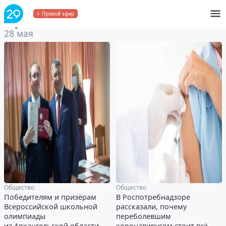
Архив
за 28 мая 2021
Прямой эфир
28 мая
Общество
Общество
Победителям и призёрам
В Роспотребнадзоре
Всероссийской школьной
рассказали, почему
олимпиады
переболевшим
из Архангельской области
коронавирусом стоит всё