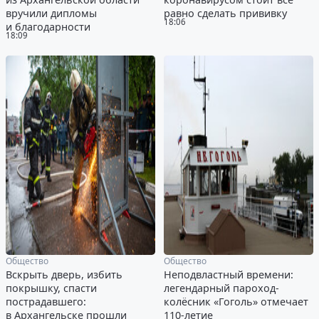
вручили дипломы
равно сделать прививку
18:06
и благодарности
18:09
Общество
Общество
Вскрыть дверь, избить
Неподвластный времени:
покрышку, спасти
легендарный пароход-
пострадавшего:
колёсник «Гоголь» отмечает
в Архангельске прошли
110-летие