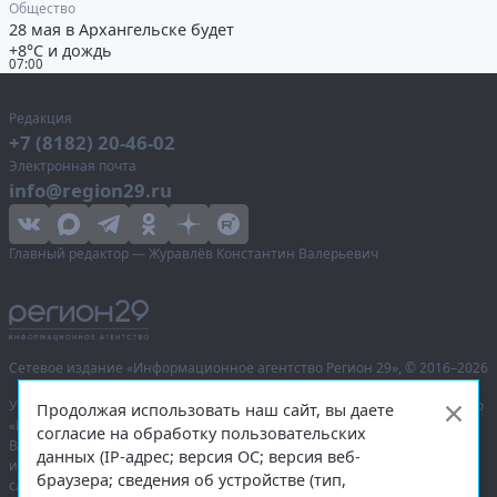
Общество
28 мая в Архангельске будет
+8°С и дождь
07:00
Редакция
+7 (8182) 20-46-02
Электронная почта
info@region29.ru
Главный редактор — Журавлёв Константин Валерьевич
Сетевое издание «Информационное агентство Регион 29»,
© 2016–2026
Учредитель — общество с ограниченной ответственностью «Агентство
Продолжая использовать наш сайт, вы даете
«Правда Севера».
согласие на обработку пользовательских
Выписка из реестра зарегистрированных средств массовой
данных (IP-адрес; версия ОС; версия веб-
информации:
ЭЛ № ФС 77-74226
от 09.11.2018 выдано Федеральной
браузера; сведения об устройстве (тип,
службой по надзору в сфере связи, информационных технологий