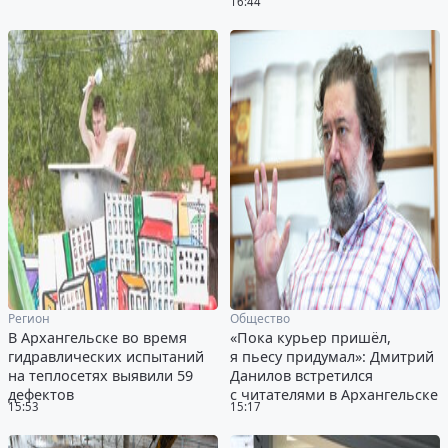
16:44
Регион
Общество
В Архангельске во время
«Пока курьер пришёл,
гидравлических испытаний
я пьесу придумал»: Дмитрий
на теплосетях выявили 59
Данилов встретился
дефектов
с читателями в Архангельске
15:53
15:17