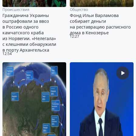
Происшествия
Общество
Гражданина Украины
Фонд Ильи Варламова
оштрафовали за ввоз
собирает деньги
в Россию одного
на реставрацию расписного
камчатского краба
дома в Кенозерье
12:27
из Норвегии. «Нелегала»
с клешнями обнаружили
в порту Архангельска
12:54