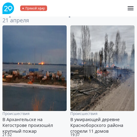
Архив
за 21 апреля 2021
Прямой эфир
21 апреля
Происшествия
Происшествия
В Архангельске на
В умирающей деревне
Кегострове произошёл
Красноборского района
крупный пожар
сгорели 11 домов
21:32
19:37