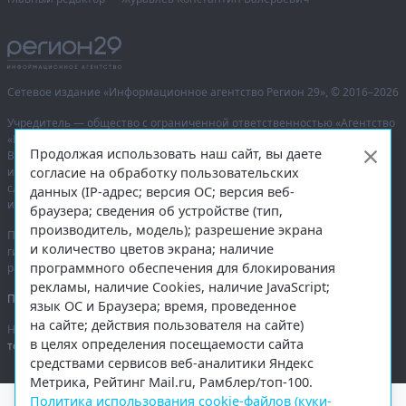
Сетевое издание «Информационное агентство Регион 29»,
© 2016–2026
Учредитель — общество с ограниченной ответственностью «Агентство
«Правда Севера».
Продолжая использовать наш сайт, вы даете
Выписка из реестра зарегистрированных средств массовой
согласие на обработку пользовательских
информации:
ЭЛ № ФС 77-74226
от 09.11.2018 выдано Федеральной
службой по надзору в сфере связи, информационных технологий
данных (IP-адрес; версия ОС; версия веб-
и массовых коммуникаций (Роскомнадзор).
браузера; сведения об устройстве (тип,
производитель, модель); разрешение экрана
При полном или частичном использовании любых материалов
и количество цветов экрана; наличие
гиперссылка на
region29.ru
обязательна. Копирование материалов без
программного обеспечения для блокирования
разрешения администрации сайта запрещено.
рекламы, наличие Cookies, наличие JavaScript;
Правовая информация
.
язык ОС и Браузера; время, проведенное
на сайте; действия пользователя на сайте)
На информационном ресурсе применяются
рекомендательные
в целях определения посещаемости сайта
технологии
.
средствами сервисов веб-аналитики Яндекс
Метрика, Рейтинг Mail.ru, Рамблер/топ-100.
Политика использования cookie-файлов (куки-