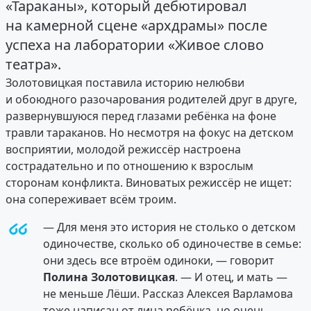
«Тараканы», который дебютировал
на камерной сцене «архдрамы» после
успеха на лаборатории «Живое слово
театра».
Золотовицкая поставила историю нелюбви
и обоюдного разочарования родителей друг в друге,
развернувшуюся перед глазами ребёнка на фоне
травли тараканов. Но несмотря на фокус на детском
восприятии, молодой режиссёр настроена
сострадательно и по отношению к взрослым
сторонам конфликта. Виноватых режиссёр не ищет:
она сопереживает всём троим.
— Для меня это история не столько о детском
одиночестве, сколько об одиночестве в семье:
они здесь все втроём одиноки, — говорит
Полина Золотовицкая
. — И отец, и мать —
не меньше Лёши. Рассказ Алексея Варламова
тоже написан от лица ребёнка, но очень