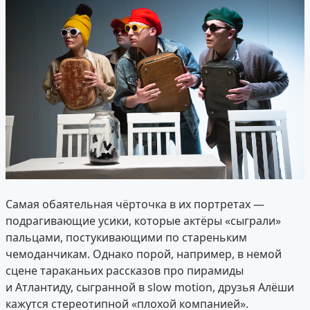
Самая обаятельная чёрточка в их портретах —
подрагивающие усики, которые актёры «сыграли»
пальцами, постукивающими по стареньким
чемоданчикам. Однако порой, например, в немой
сцене тараканьих рассказов про пирамиды
и Атлантиду, сыгранной в slow motion, друзья Алёши
кажутся стереотипной «плохой компанией».