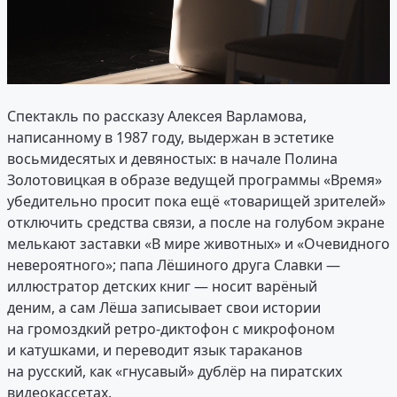
Спектакль по рассказу Алексея Варламова,
написанному в 1987 году, выдержан в эстетике
восьмидесятых и девяностых: в начале Полина
Золотовицкая в образе ведущей программы «Время»
убедительно просит пока ещё «товарищей зрителей»
отключить средства связи, а после на голубом экране
мелькают заставки «В мире животных» и «Очевидного
невероятного»; папа Лёшиного друга Славки —
иллюстратор детских книг — носит варёный
деним, а сам Лёша записывает свои истории
на громоздкий ретро-диктофон с микрофоном
и катушками, и переводит язык тараканов
на русский, как «гнусавый» дублёр на пиратских
видеокассетах.