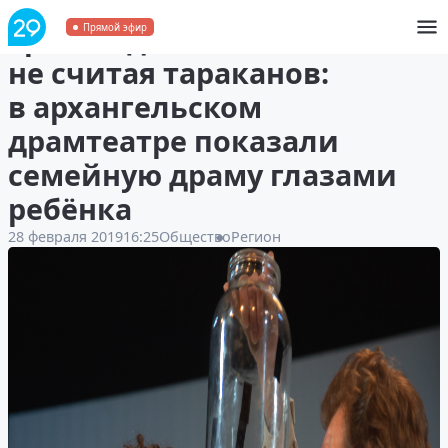
Трое в одиночестве,
Прямой эфир
не считая тараканов:
в архангельском
драмтеатре показали
семейную драму глазами
ребёнка
28 февраля 2019
16:25
Общество
Регион