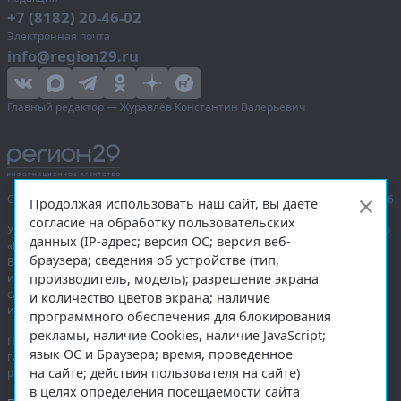
+7 (8182) 20-46-02
Электронная почта
info@region29.ru
Главный редактор — Журавлёв Константин Валерьевич
Сетевое издание «Информационное агентство Регион 29»,
© 2016–2026
Продолжая использовать наш сайт, вы даете
согласие на обработку пользовательских
Учредитель — общество с ограниченной ответственностью «Агентство
данных (IP-адрес; версия ОС; версия веб-
«Правда Севера».
браузера; сведения об устройстве (тип,
Выписка из реестра зарегистрированных средств массовой
производитель, модель); разрешение экрана
информации:
ЭЛ № ФС 77-74226
от 09.11.2018 выдано Федеральной
службой по надзору в сфере связи, информационных технологий
и количество цветов экрана; наличие
и массовых коммуникаций (Роскомнадзор).
программного обеспечения для блокирования
рекламы, наличие Cookies, наличие JavaScript;
При полном или частичном использовании любых материалов
язык ОС и Браузера; время, проведенное
гиперссылка на
region29.ru
обязательна. Копирование материалов без
на сайте; действия пользователя на сайте)
разрешения администрации сайта запрещено.
в целях определения посещаемости сайта