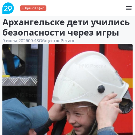
На «Семейном пикнике» в
Прямой эфир
Архангельске дети учились
безопасности через игры
9 июля 2026
09:48
Общество
Регион