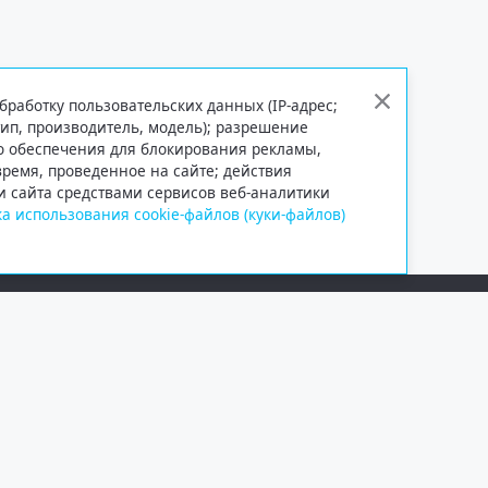
бработку пользовательских данных (IP-адрес;
тип, производитель, модель); разрешение
го обеспечения для блокирования рекламы,
 время, проведенное на сайте; действия
и сайта средствами сервисов веб-аналитики
а использования cookie-файлов (куки-файлов)
Сетевое издание «Информационно
Учредитель — общество с ограни
Выписка из реестра зарегистрир
от 09.11.2018 выдано Федеральн