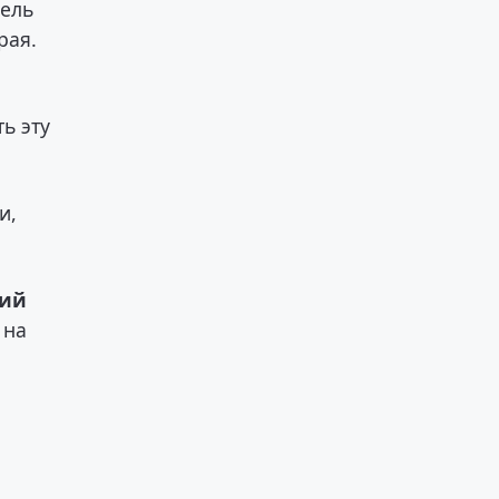
цель
рая.
и
ь эту
и,
кий
 на