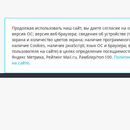
Продолжая использовать наш сайт, вы даете согласие на о
версия ОС; версия веб-браузера; сведения об устройстве (
экрана и количество цветов экрана; наличие программно
наличие Cookies, наличие JavaScript; язык ОС и Браузера;
пользователя на сайте) в целях определения посещаемост
Яндекс Метрика, Рейтинг Mail.ru, Рамблер/топ-100.
Политик
на сайте
.
Редакция
Электронная почта
+7 (8182) 20-46-02
info@region29.ru
Главный редактор — Журавлёв Константин Валерьевич