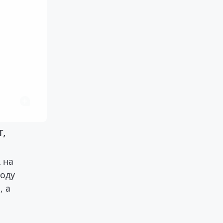
т,
 на
году
, а