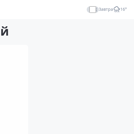
Завтра
+16°
Прямой эфир
ий