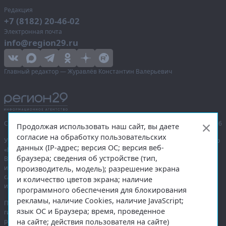
Редакция
+7 (8182) 20-46-02
Электронная почта
info@region29.ru
Главный редактор — Журавлёв Константин Валерьевич
Сетевое издание «Информационное агентство Регион 29»,
© 2016–2026
Продолжая использовать наш сайт, вы даете
согласие на обработку пользовательских
Учредитель — общество с ограниченной ответственностью «Агентство
данных (IP-адрес; версия ОС; версия веб-
«Правда Севера».
браузера; сведения об устройстве (тип,
Выписка из реестра зарегистрированных средств массовой
информации:
ЭЛ № ФС 77-74226
от 09.11.2018 выдано Федеральной
производитель, модель); разрешение экрана
службой по надзору в сфере связи, информационных технологий
и количество цветов экрана; наличие
и массовых коммуникаций (Роскомнадзор).
программного обеспечения для блокирования
рекламы, наличие Cookies, наличие JavaScript;
При полном или частичном использовании любых материалов
язык ОС и Браузера; время, проведенное
гиперссылка на
region29.ru
обязательна. Копирование материалов без
на сайте; действия пользователя на сайте)
разрешения администрации сайта запрещено.