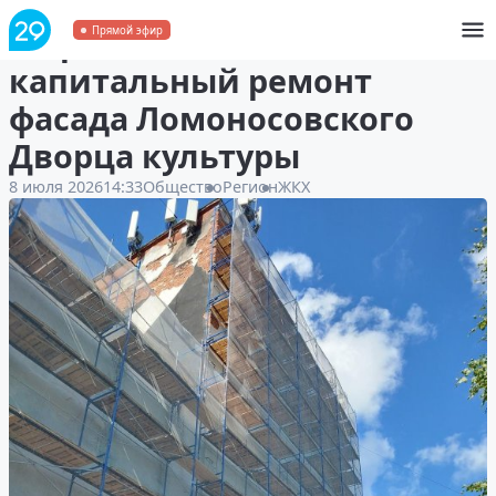
В Архангельске начался
Прямой эфир
капитальный ремонт
фасада Ломоносовского
Дворца культуры
8 июля 2026
14:33
Общество
Регион
ЖКХ