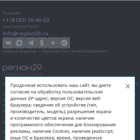
Редакция
+7 (8182) 20-46-02
Электронная почта
info@region29.ru
Главный редактор — Журавлёв Константин Валерьевич
Сетевое издание «Информационное агентство Регион 29»,
© 2016–2026
Продолжая использовать наш сайт, вы даете
согласие на обработку пользовательских
Учредитель — общество с ограниченной ответственностью «Агентство
данных (IP-адрес; версия ОС; версия веб-
«Правда Севера».
браузера; сведения об устройстве (тип,
Выписка из реестра зарегистрированных средств массовой
информации:
ЭЛ № ФС 77-74226
от 09.11.2018 выдано Федеральной
производитель, модель); разрешение экрана
службой по надзору в сфере связи, информационных технологий
и количество цветов экрана; наличие
и массовых коммуникаций (Роскомнадзор).
программного обеспечения для блокирования
рекламы, наличие Cookies, наличие JavaScript;
При полном или частичном использовании любых материалов
язык ОС и Браузера; время, проведенное
гиперссылка на
region29.ru
обязательна. Копирование материалов без