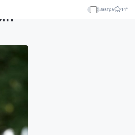
Завтра
+14°
ян
Прямой эфир