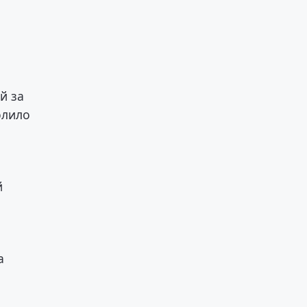
й за
олило
й
а