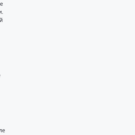
ле
и.
й
е
в
ле