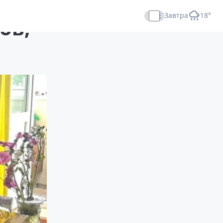
Завтра
+18°
ов,
Прямой эфир