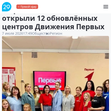
В Архангельской области
Прямой эфир
открыли 12 обновлённых
центров Движения Первых
7 июля 2026
17:49
Общество
Регион